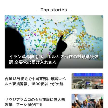
Top stories
イラン革命防衛隊、ホルムズ海峡の封鎖継続強
調 全要求の受け入れ迫る
台風13号接近で中国東部に最高レベ
ルの警戒警報、1500便以上が欠航
サウジアラムコの石油施設に無人機
攻撃、フーシ派が声明