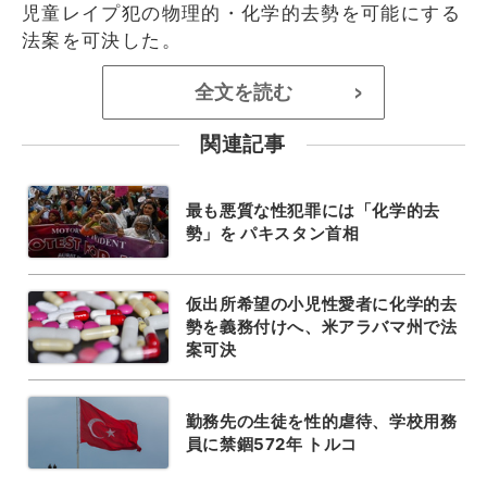
児童レイプ犯の物理的・化学的去勢を可能にする
法案を可決した。
全文を読む
>
関連記事
最も悪質な性犯罪には「化学的去
勢」を パキスタン首相
仮出所希望の小児性愛者に化学的去
勢を義務付けへ、米アラバマ州で法
案可決
勤務先の生徒を性的虐待、学校用務
員に禁錮572年 トルコ