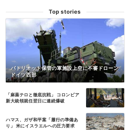
Top stories
パトリオット保管の軍施設上空に不審ドローン
ドイツ西部
「麻薬テロと徹底抗戦」 コロンビア
新大統領就任翌日に連続爆破
ハマス、ガザ和平案「履行の準備あ
り」 米にイスラエルへの圧力要求