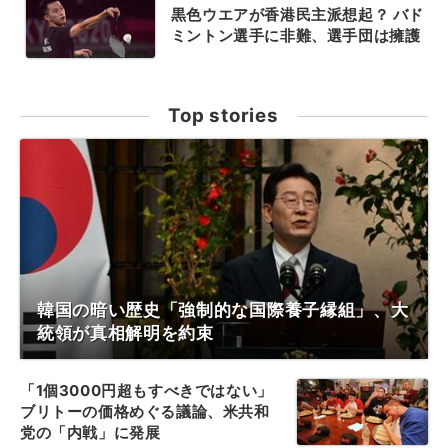
黒色ウエアが香港民主派想起？ バド
ミントン選手に非難、選手団は擁護
Top stories
韓国の暗い歴史「強制的な国際養子縁組」、大
統領が真相解明を約束
「1個3000円超もすべきではない」
ブリトーの価格めぐる議論、米共和
党の「内戦」に発展