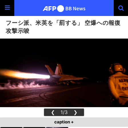
フーシ派、米英を「罰する」 空爆への報復
攻撃示唆
❮
1/3
❯
caption +