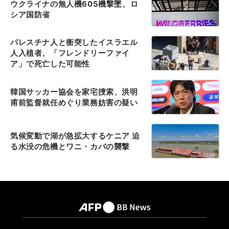
ウクライナの無人機605機撃墜、ロ
シア国防省
パレスチナ人と衝突したイスラエル
人入植者、「フレンドリーファイ
ア」で死亡した可能性
韓国サッカー協会を家宅捜索、洪明
甫前監督就任めぐり業務妨害の疑い
気候変動で湖が急拡大するケニア 迫
る水没の危機とワニ・カバの襲撃