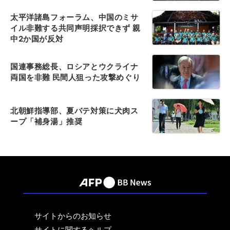
太平洋諸島フォーラム、中国のミサ
イル非難する共同声明採択できず 親
中2か国が反対
国連事務総長、ロシアとウクライナ
両国を非難 民間人狙った攻撃めぐり
北朝鮮指導部、夏バテ対策に犬肉ス
ープ「補身湯」推奨
サイトからのお知らせ
サイトに関するヘルプ