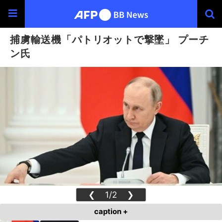
捕虜輸送機「パトリオットで撃墜」 プーチ
ン氏
❮
1/2
❯
caption +