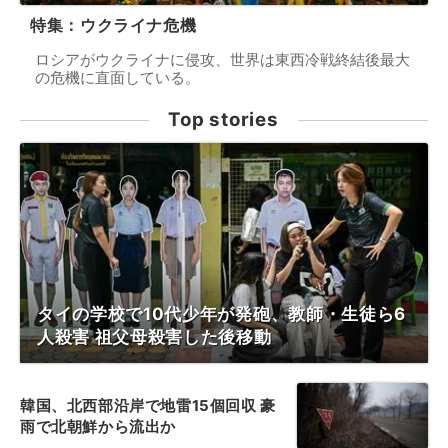
特集：ウクライナ危機
ロシアがウクライナに侵攻、世界は東西冷戦終結後最大
の危機に直面している。
Top stories
タイの学校で10代少年が発砲、教師・生徒ら6
人殺害 祖父母殺害した後移動
韓国、北西部沿岸で地雷15個回収 豪
雨で北朝鮮から流出か