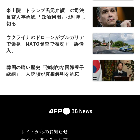
米上院、トランプ氏元弁護士の司法
長官人事承認 「政治利用」批判押し
切る
ウクライナのドローンがブルガリア
で爆発、NATO領空で相次ぐ「誤侵
入」
韓国の暗い歴史「強制的な国際養子
縁組」、大統領が真相解明を約束
サイトからのお知らせ
サイトに関するヘルプ