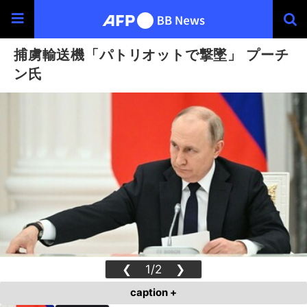
捕虜輸送機「パトリオットで撃墜」 プーチ
ン氏
❮
1/2
❯
caption +