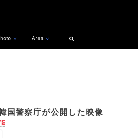
hoto
Area
∨
∨
韓国警察庁が公開した映像