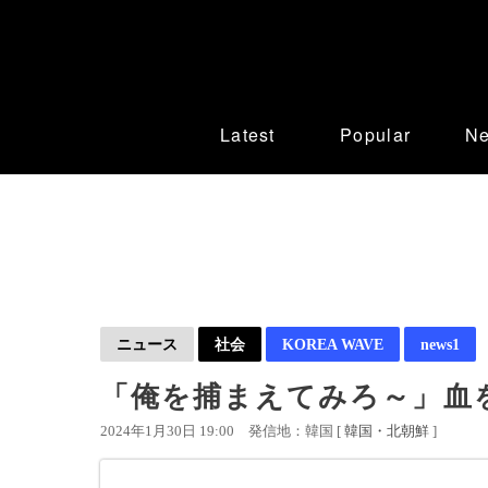
Latest
Popular
N
ニュース
社会
KOREA WAVE
news1
「俺を捕まえてみろ～」血
2024年1月30日 19:00
発信地：韓国 [
韓国・北朝鮮
]