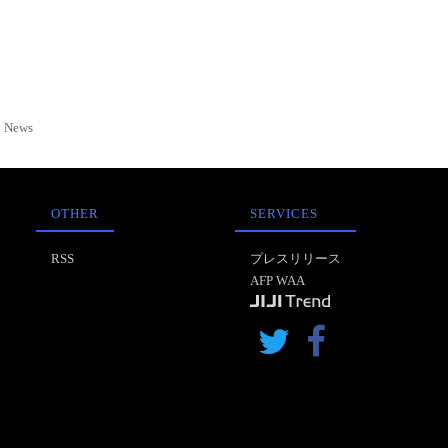
News
OTHER
SERVICES
RSS
プレスリリース
AFP WAA