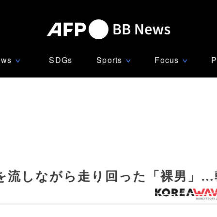
ews
SDGs
Sports
Focus
P
∨
∨
∨
を流しながら走り回った「裸男」…