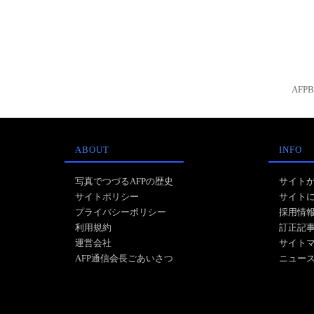
AFP
ABOUT
INFO
写真でつづるAFPの歴史
サイト
サイトポリシー
サイト
プライバシーポリシー
採用情
利用規約
訂正記
運営会社
サイト
AFP通信会長ごあいさつ
ニュー