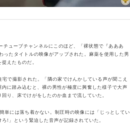
庁のユーチューブチャンネルにこのほど、「裸状態で『あああ
変わったタイトルの映像がアップされた。麻薬を使用した男
を捉えたものだ。
住宅で撮影された。「隣の家でけんかしている声が聞こえ
屋内に踏み込むと、裸の男性が極度に興奮した様子で大声
り回り、床でけがをしたのか血まで流していた。
は簡単には落ち着かない。制圧時の映像には「じっとして
けろ!」という緊迫した音声が記録されていた。