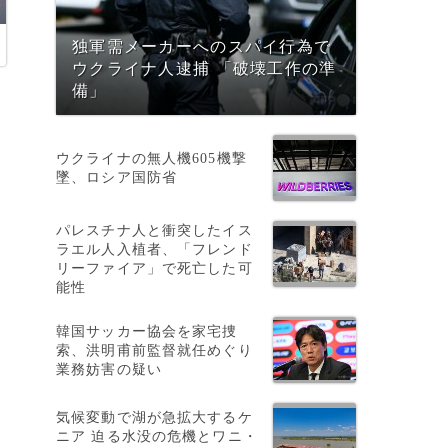
独軍需メーカーへのスパイ行為で
ウクライナ人逮捕 「破壊工作の準
備」
ウクライナの無人機605機撃
墜、ロシア国防省
パレスチナ人と衝突したイス
ラエル人入植者、「フレンド
リーファイア」で死亡した可
能性
韓国サッカー協会を家宅捜
索、洪明甫前監督就任めぐり
業務妨害の疑い
い
気候変動で湖が急拡大するケ
ニア 迫る水没の危機とワニ・