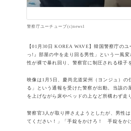
警察庁ユーチューブ(c)news1
【01月30日 KOREA WAVE】韓国警察
っ!』部屋の中を走り回る男性」という一風
性が裸で暴れ回り、警察官に制圧される様子
映像は1月5日、慶尚北道栄州（ヨンジュ）の
る」という通報を受けた警察が出動。当該の
を上げながら床やベッドの上など所構わず走
警察官3人が取り押さえようとしたが、男性
てください！」「手錠をかけろ！ 手錠をか