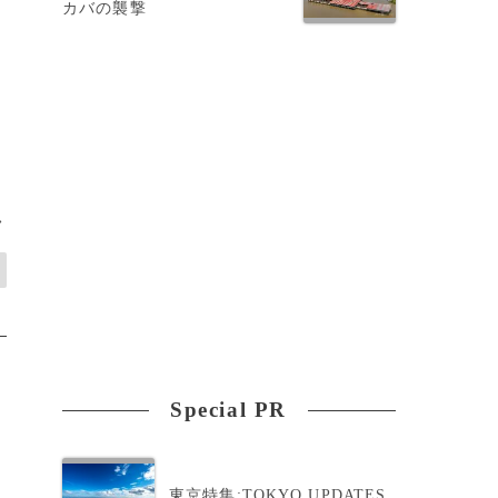
カバの襲撃
>
Special PR
東京特集:TOKYO UPDATES