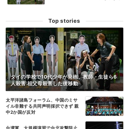
Top stories
タイの学校で10代少年が発砲、教師・生徒ら6
人殺害 祖父母殺害した後移動
太平洋諸島フォーラム、中国のミサ
イル非難する共同声明採択できず 親
中2か国が反対
台湾軍、大規模演習で台北攻撃阻止