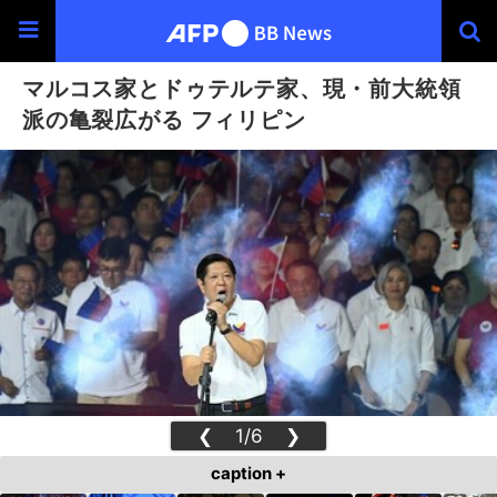
マルコス家とドゥテルテ家、現・前大統領
派の亀裂広がる フィリピン
❮
1/6
❯
caption +