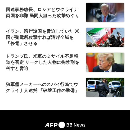
国連事務総長、ロシアとウクライナ
両国を非難 民間人狙った攻撃めぐり
イラン、湾岸諸国を脅迫していた 米
国が発電所攻撃すれば湾岸全域を
「停電」させる
トランプ氏、米軍のミサイル不足報
道を否定 リークした人物に拘禁刑を
科すと脅迫
独軍需メーカーへのスパイ行為でウ
クライナ人逮捕 「破壊工作の準備」