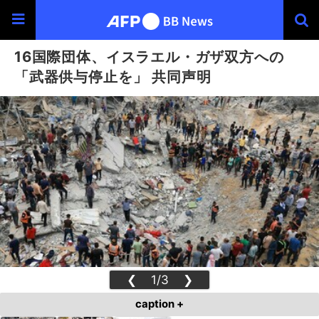
16国際団体、イスラエル・ガザ双方への
「武器供与停止を」 共同声明
❮
1/3
❯
caption +