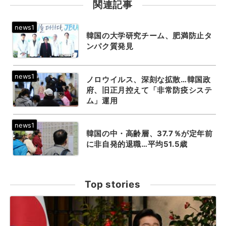
関連記事
韓国の大学研究チーム、肥満防止タ
ンパク質発見
ノロウイルス、深刻な拡散…韓国政
府、旧正月控えて「非常防疫システ
ム」運用
韓国の中・高齢層、37.7％が定年前
に非自発的退職…平均51.5歳
Top stories