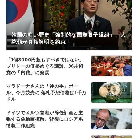
韓国の暗い歴史「強制的な国際養子縁組」、大
統領が真相解明を約束
「1個3000円超もすべきではない」
ブリトーの価格めぐる議論、米共和
党の「内戦」に発展
マラドーナさんの「神の手」ボー
ル、今月競売に 落札予想価格は1千万
ドル
ドイツでメルツ首相が辞任計画と主
張する偽動画拡散、背後にロシア系
情報工作組織