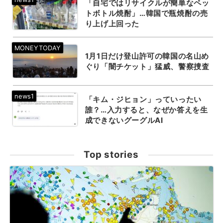
「自宅ではリサイクルが簡単なペッ
トボトル焼酎」…韓国で瓶焼酎の売
り上げ上回った
1月1日だけ登山許可の韓国の名山め
ぐり「闇チケット」猛威、警察捜査
「キム・ジヒョン」っていったい
誰？…入力すると、なぜか答えを生
成できないグーグルAI
Top stories