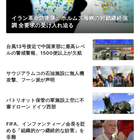
イラン革命防衛隊、ホルムズ海峡の封鎖継続強
調 全要求の受け入れ迫る
台風13号接近で中国東部に最高レベ
ルの警戒警報、1500便以上が欠航
サウジアラムコの石油施設に無人機
攻撃、フーシ派が声明
パトリオット保管の軍施設上空に不
審ドローン ドイツ西部
FIFA、インファンティーノ会長を貶
める「組織的かつ継続的な妨害」を
非難