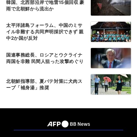
韓国、北西部沿岸で地雷15個回収 豪
雨で北朝鮮から流出か
太平洋諸島フォーラム、中国のミサ
イル非難する共同声明採択できず 親
中2か国が反対
国連事務総長、ロシアとウクライナ
両国を非難 民間人狙った攻撃めぐり
北朝鮮指導部、夏バテ対策に犬肉ス
ープ「補身湯」推奨