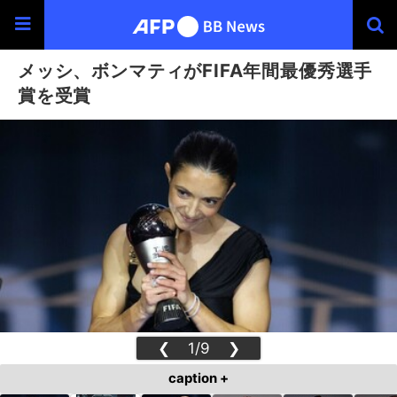
メッシ、ボンマティがFIFA年間最優秀選手
賞を受賞
❮
1/9
❯
caption +