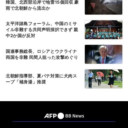
韓国、北西部沿岸で地雷15個回収 豪
雨で北朝鮮から流出か
太平洋諸島フォーラム、中国のミサ
イル非難する共同声明採択できず 親
中2か国が反対
国連事務総長、ロシアとウクライナ
両国を非難 民間人狙った攻撃めぐり
北朝鮮指導部、夏バテ対策に犬肉ス
ープ「補身湯」推奨