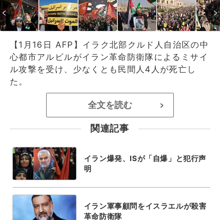
【1月16日 AFP】イラク北部クルド人自治区の中
心都市アルビルがイラン革命防衛隊によるミサイ
ル攻撃を受け、少なくとも民間人4人が死亡し
た。
全文を読む
>
関連記事
イラン爆発、ISが「自爆」と犯行声
明
イラン軍事顧問をイスラエルが殺害
革命防衛隊