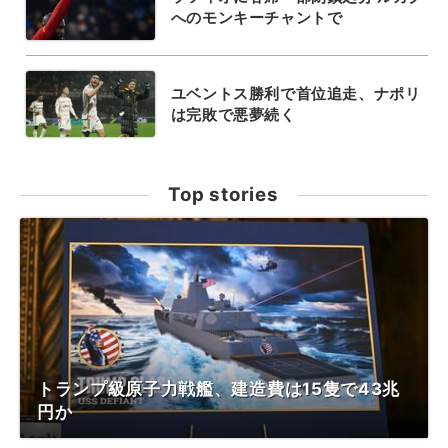
へのモンキーチャントで
ユベントス勝利で首位追走、ナポリ
は完敗で悪夢続く
Top stories
トランプ級原子力戦艦、建造費は15隻で43兆
円か