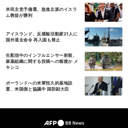
米民主党予備選、急進左派のイスラ
ム教徒が勝利
アイスランド、反捕鯨活動家21人に
国外退去命令 再入国も禁止
生配信中のインフルエンサー射殺、
麻薬組織に関する投稿への報復か メ
キシコ
ポーランドへの米軍恒久的基地設
置、米国側と協議中 国防副大臣