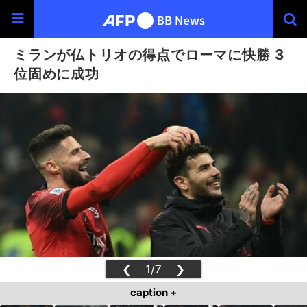
ミランが仏トリオの得点でローマに快勝 3
位固めに成功
❮
1/7
❯
caption +