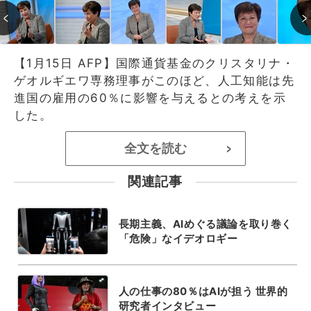
【1月15日 AFP】国際通貨基金のクリスタリナ・
ゲオルギエワ専務理事がこのほど、人工知能は先
進国の雇用の60％に影響を与えるとの考えを示
した。
全文を読む
>
関連記事
長期主義、AIめぐる議論を取り巻く
「危険」なイデオロギー
人の仕事の80％はAIが担う 世界的
研究者インタビュー