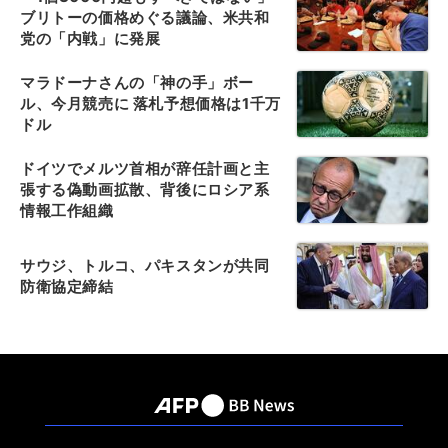
ブリトーの価格めぐる議論、米共和
党の「内戦」に発展
マラドーナさんの「神の手」ボー
ル、今月競売に 落札予想価格は1千万
ドル
ドイツでメルツ首相が辞任計画と主
張する偽動画拡散、背後にロシア系
情報工作組織
サウジ、トルコ、パキスタンが共同
防衛協定締結