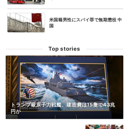
米国籍男性にスパイ罪で無期懲役 中
国
Top stories
トランプ級原子力戦艦、建造費は15隻で43兆
円か