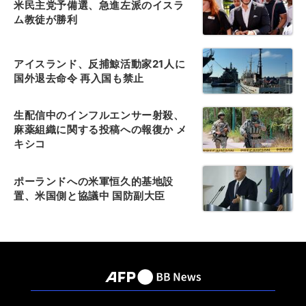
米民主党予備選、急進左派のイスラ
ム教徒が勝利
アイスランド、反捕鯨活動家21人に
国外退去命令 再入国も禁止
生配信中のインフルエンサー射殺、
麻薬組織に関する投稿への報復か メ
キシコ
ポーランドへの米軍恒久的基地設
置、米国側と協議中 国防副大臣