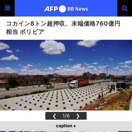
コカイン8トン超押収、末端価格760億円
相当 ボリビア
❮
1/6
❯
caption +