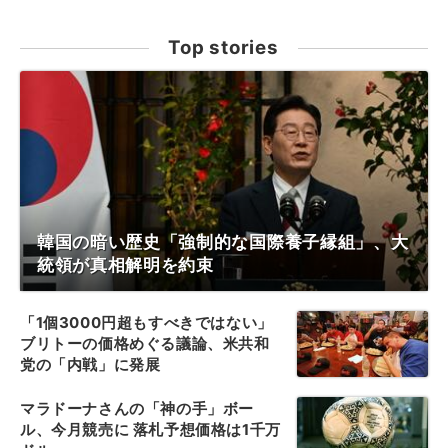
Top stories
韓国の暗い歴史「強制的な国際養子縁組」、大
統領が真相解明を約束
「1個3000円超もすべきではない」
ブリトーの価格めぐる議論、米共和
党の「内戦」に発展
マラドーナさんの「神の手」ボー
ル、今月競売に 落札予想価格は1千万