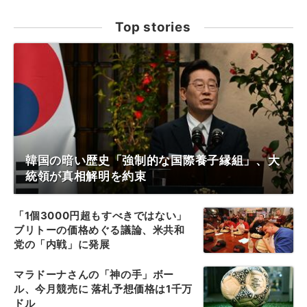
Top stories
韓国の暗い歴史「強制的な国際養子縁組」、大
統領が真相解明を約束
「1個3000円超もすべきではない」
ブリトーの価格めぐる議論、米共和
党の「内戦」に発展
マラドーナさんの「神の手」ボー
ル、今月競売に 落札予想価格は1千万
ドル