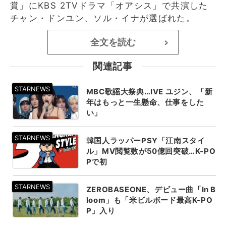
賞」にKBS 2TVドラマ「オアシス」で共演した
チャン・ドンユン、ソル・イナが選ばれた。
全文を読む
>
関連記事
MBC歌謡大祭典…IVE ユジン、「新
年はもっと一生懸命、仕事をした
い」
韓国人ラッパーPSY「江南スタイ
ル」MV閲覧数が50億回突破…K-PO
Pで初
ZEROBASEONE、デビュー曲「In B
loom」も「米ビルボード最高K-PO
P」入り