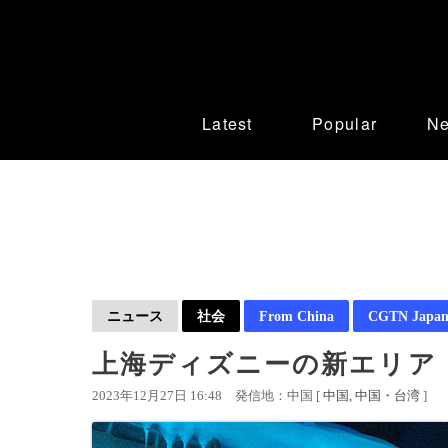
Latest
Popular
N
ニュース
社会
From China
CGTN Japan
上海ディズニーの新エリア
2023年12月27日 16:48
発信地：中国 [
中国
中国・台湾
]