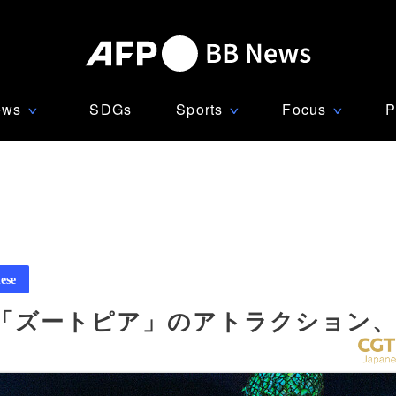
ews
SDGs
Sports
Focus
P
∨
∨
∨
ese
「ズートピア」のアトラクション、