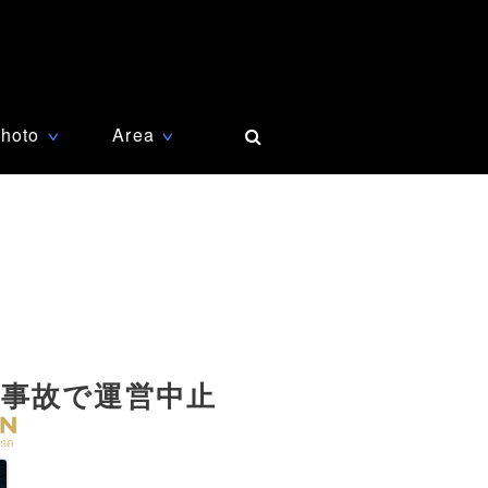
hoto
Area
∨
∨
事故で運営中止