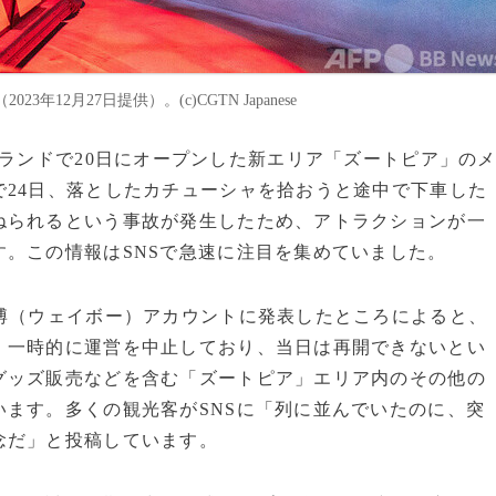
2月27日提供）。(c)CGTN Japanese
ディズニーランドで20日にオープンした新エリア「ズートピア」の
24日、落としたカチューシャを拾おうと途中で下車した
ねられるという事故が発生したため、アトラクションが一
。この情報はSNSで急速に注目を集めていました。
博（ウェイボー）アカウントに発表したところによると、
、一時的に運営を中止しており、当日は再開できないとい
グッズ販売などを含む「ズートピア」エリア内のその他の
ます。多くの観光客がSNSに「列に並んでいたのに、突
念だ」と投稿しています。