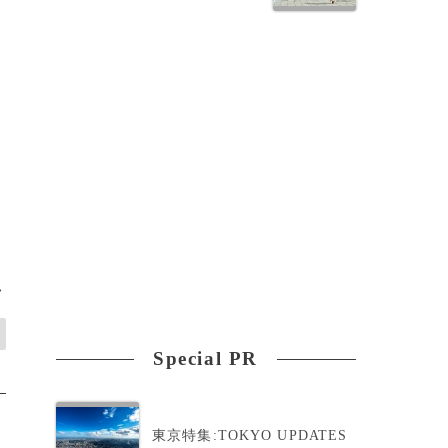
ピ
>
Special PR
東京特集:TOKYO UPDATES