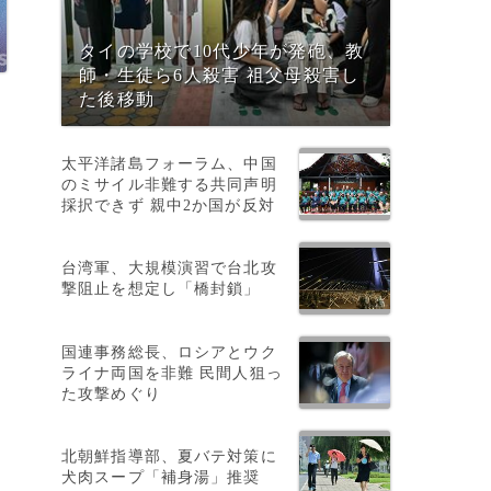
タイの学校で10代少年が発砲、教
師・生徒ら6人殺害 祖父母殺害し
た後移動
メ
太平洋諸島フォーラム、中国
のミサイル非難する共同声明
採択できず 親中2か国が反対
台湾軍、大規模演習で台北攻
撃阻止を想定し「橋封鎖」
国連事務総長、ロシアとウク
ライナ両国を非難 民間人狙っ
た攻撃めぐり
北朝鮮指導部、夏バテ対策に
犬肉スープ「補身湯」推奨