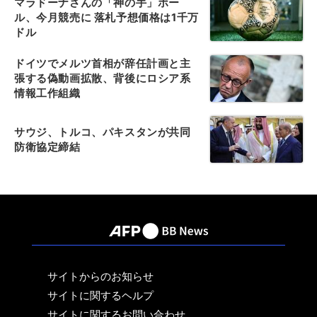
マラドーナさんの「神の手」ボー
ル、今月競売に 落札予想価格は1千万
ドル
ドイツでメルツ首相が辞任計画と主
張する偽動画拡散、背後にロシア系
情報工作組織
サウジ、トルコ、パキスタンが共同
防衛協定締結
サイトからのお知らせ
サイトに関するヘルプ
サイトに関するお問い合わせ