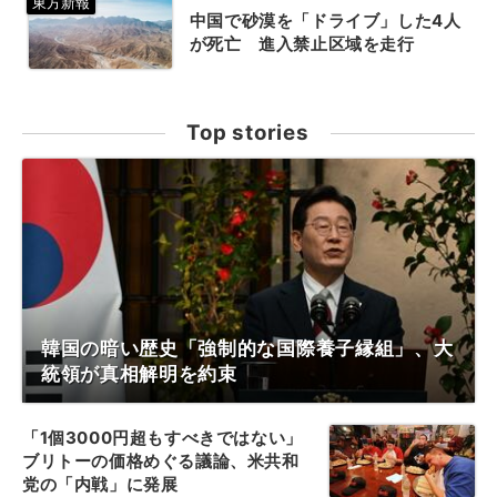
中国で砂漠を「ドライブ」した4人
が死亡 進入禁止区域を走行
Top stories
韓国の暗い歴史「強制的な国際養子縁組」、大
統領が真相解明を約束
「1個3000円超もすべきではない」
ブリトーの価格めぐる議論、米共和
党の「内戦」に発展