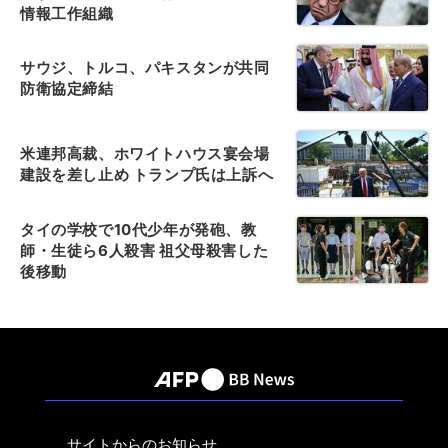
情報工作組織
サウジ、トルコ、パキスタンが共同
防衛協定締結
米連邦高裁、ホワイトハウス宴会場
建設を差し止め トランプ氏は上訴へ
タイの学校で10代少年が発砲、教
師・生徒ら6人殺害 祖父母殺害した
後移動
サイトからのお知らせ