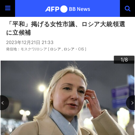
「平和」掲げる女性市議、ロシア大統領選
に立候補
2023年12月21日 21:33
発信地：モスクワ/ロシア [
ロシア
ロシア・CIS
]
3
4
6
2
5
7
8
1
/8
/8
/8
/8
/8
/8
/8
/8