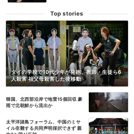
Top stories
タイの学校で10代少年が発砲、教師・生徒ら6
人殺害 祖父母殺害した後移動
韓国、北西部沿岸で地雷15個回収 豪
雨で北朝鮮から流出か
太平洋諸島フォーラム、中国のミサ
イル非難する共同声明採択できず 親