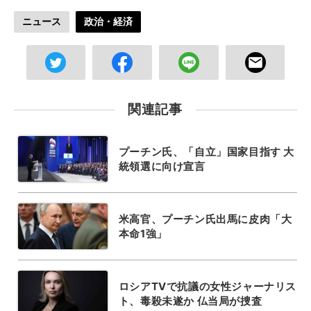
ニュース
政治・経済
関連記事
プーチン氏、「自立」国家目指す 大
統領選に向け宣言
米高官、プーチン氏出馬に皮肉「大
本命1強」
ロシアTVで抗議の女性ジャーナリス
ト、毒殺未遂か 仏当局が捜査