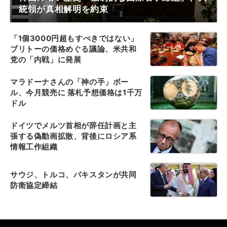
統領が真相解明を約束
「1個3000円超もすべきではない」
ブリトーの価格めぐる議論、米共和
党の「内戦」に発展
マラドーナさんの「神の手」ボー
ル、今月競売に 落札予想価格は1千万
ドル
ドイツでメルツ首相が辞任計画と主
張する偽動画拡散、背後にロシア系
情報工作組織
サウジ、トルコ、パキスタンが共同
防衛協定締結