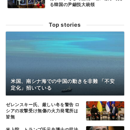
る韓国の尹錫悦大統領
Top stories
米国、南シナ海での中国の動きを非難 「不安
定化」招いている
ゼレンスキー氏、厳しい冬を警告 ロ
シアの攻撃受け無傷の火力発電所は
皆無
米上院、トランプ氏元弁護士の司法