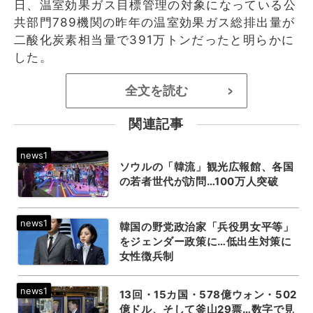
日、温室効果ガス目標管理の対象になっている公
共部門789機関の昨年の温室効果ガス総排出量が
二酸化炭素相当量で391万トンだったと明らかに
した。
全文を読む
>
関連記事
ソウルの「韓流」観光広報館、各国
の若者世代が訪問…100万人突破
韓国の野党政治家「兵役男女平等」
をジェンダー政策に…低出生対策に
女性徴兵制
13回・15カ国・578億ウォン・502
億ドル、そして釜山29票…数字で見