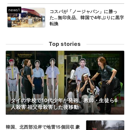
コスパが「ノージャパン」に勝っ
た…無印良品、韓国で4年ぶりに黒字
転換
Top stories
タイの学校で10代少年が発砲、教師・生徒ら6
人殺害 祖父母殺害した後移動
韓国、北西部沿岸で地雷15個回収 豪