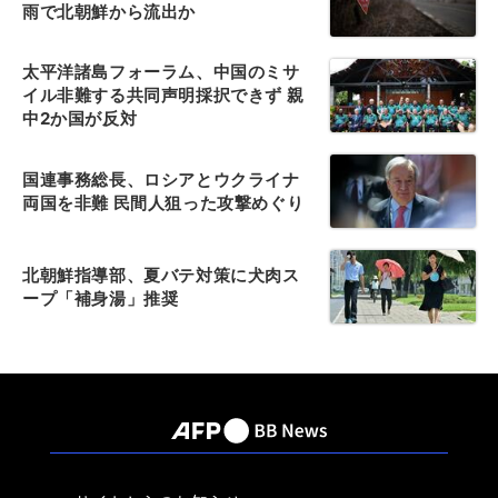
雨で北朝鮮から流出か
太平洋諸島フォーラム、中国のミサ
イル非難する共同声明採択できず 親
中2か国が反対
国連事務総長、ロシアとウクライナ
両国を非難 民間人狙った攻撃めぐり
北朝鮮指導部、夏バテ対策に犬肉ス
ープ「補身湯」推奨