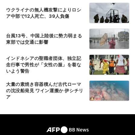
ウクライナの無人機攻撃によりロシ
ア中部で12人死亡、39人負傷
台風13号、中国上陸後に勢力弱まる
東部では交通に影響
インドネシアの聖職者団体、独立記
念行事で男性が「女性の服」を着な
いよう警告
大量の素焼き容器積んだ古代ローマ
の沈没船発見 ワイン運搬か 伊シチリ
ア