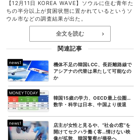
【12月11日 KOREA WAVE】ソウルに住む青年た
ちの半分以上が貧困状態に置かれているというソ
ウル市などの調査結果が出た。
全文を読む
>
関連記事
機体不足の韓国LCC、長距離路線で
アシアナの代替は果たして可能なの
か
韓国15歳の学力、OECD最上位圏…
数学・科学は日本、中国より後退
店主が女性と見るや、“社会の窓”を
開けてセクハラ働く客…情けない映
像が拡散、韓国警察が摘発へ