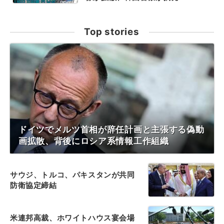
Top stories
ドイツでメルツ首相が辞任計画と主張する偽動
画拡散、背後にロシア系情報工作組織
サウジ、トルコ、パキスタンが共同
防衛協定締結
米連邦高裁、ホワイトハウス宴会場