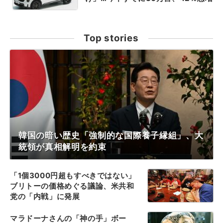
Top stories
韓国の暗い歴史「強制的な国際養子縁組」、大
統領が真相解明を約束
「1個3000円超もすべきではない」
ブリトーの価格めぐる議論、米共和
党の「内戦」に発展
マラドーナさんの「神の手」ボー