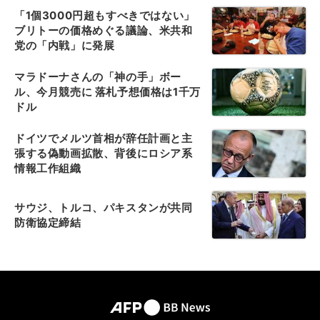
「1個3000円超もすべきではない」
ブリトーの価格めぐる議論、米共和
党の「内戦」に発展
マラドーナさんの「神の手」ボー
ル、今月競売に 落札予想価格は1千万
ドル
ドイツでメルツ首相が辞任計画と主
張する偽動画拡散、背後にロシア系
情報工作組織
サウジ、トルコ、パキスタンが共同
防衛協定締結