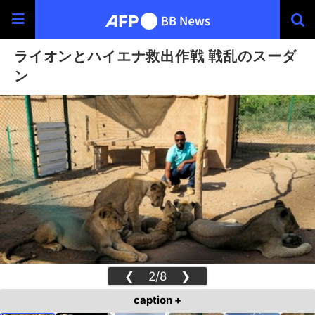
ライオンとハイエナ救出作戦 戦乱のスーダ
ン
❮
2/8
❯
caption +