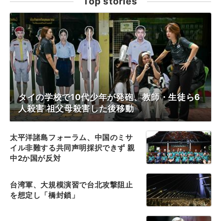
Top stories
タイの学校で10代少年が発砲、教師・生徒ら6
人殺害 祖父母殺害した後移動
太平洋諸島フォーラム、中国のミサ
イル非難する共同声明採択できず 親
中2か国が反対
台湾軍、大規模演習で台北攻撃阻止
を想定し「橋封鎖」