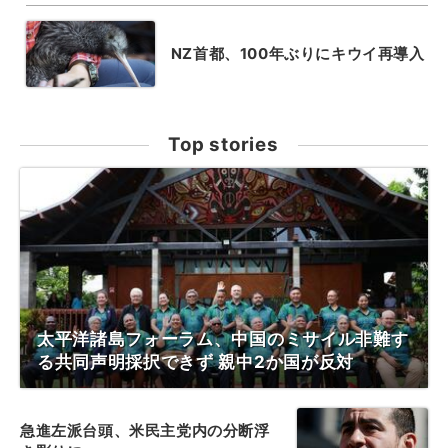
NZ首都、100年ぶりにキウイ再導入
Top stories
太平洋諸島フォーラム、中国のミサイル非難す
る共同声明採択できず 親中2か国が反対
急進左派台頭、米民主党内の分断浮