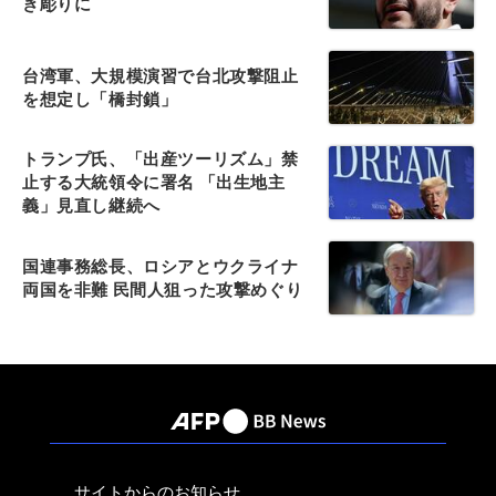
き彫りに
台湾軍、大規模演習で台北攻撃阻止
を想定し「橋封鎖」
トランプ氏、「出産ツーリズム」禁
止する大統領令に署名 「出生地主
義」見直し継続へ
国連事務総長、ロシアとウクライナ
両国を非難 民間人狙った攻撃めぐり
サイトからのお知らせ