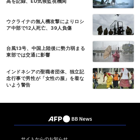
高を記録、EU気候監視機関
ウクライナの無人機攻撃によりロシ
ア中部で12人死亡、39人負傷
台風13号、中国上陸後に勢力弱まる
東部では交通に影響
インドネシアの聖職者団体、独立記
念行事で男性が「女性の服」を着な
いよう警告
サイトからのお知らせ