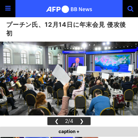
プーチン氏、12月14日に年末会見 侵攻後
初
❮
2/4
❯
caption +