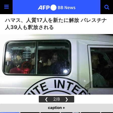
ハマス、人質17人を新たに解放 パレスチナ
人39人も釈放される
❮
2/8
❯
caption +