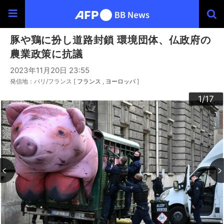
豚や鶏に扮し道路封鎖 環境団体、仏政府の
農業政策に抗議
2023年11月20日 23:55
発信地：パリ/フランス [
フランス
ヨーロッパ
]
10
13
14
16
12
15
17
11
3
4
6
9
2
5
7
8
1
/17
/17
/17
/17
/17
/17
/17
/17
/17
/17
/17
/17
/17
/17
/17
/17
/17