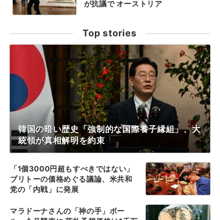
が抗議で オーストリア
Top stories
韓国の暗い歴史「強制的な国際養子縁組」、大
統領が真相解明を約束
「1個3000円超もすべきではない」
ブリトーの価格めぐる議論、米共和
党の「内戦」に発展
マラドーナさんの「神の手」ボー