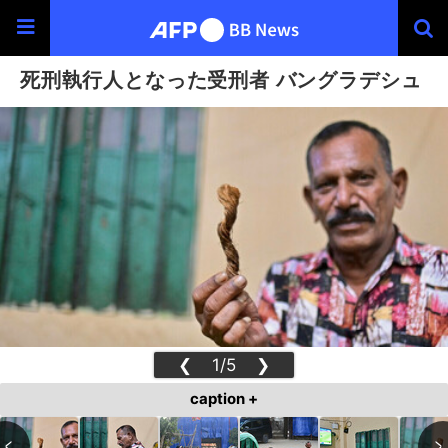
死刑執行人となった受刑者 バングラデシュ
❮
1/5
❯
caption +