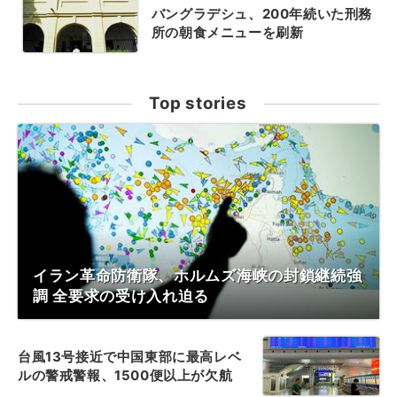
バングラデシュ、200年続いた刑務
所の朝食メニューを刷新
Top stories
イラン革命防衛隊、ホルムズ海峡の封鎖継続強
調 全要求の受け入れ迫る
台風13号接近で中国東部に最高レベ
ルの警戒警報、1500便以上が欠航