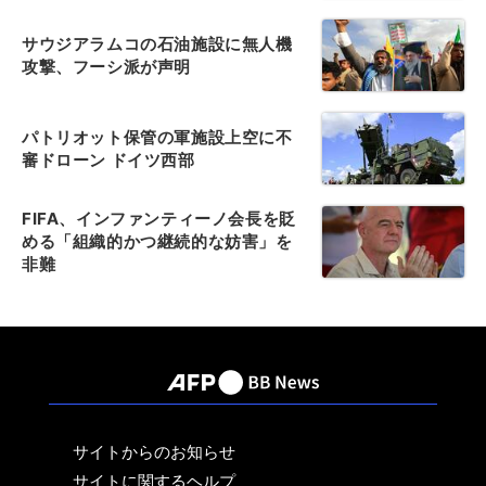
サウジアラムコの石油施設に無人機
攻撃、フーシ派が声明
パトリオット保管の軍施設上空に不
審ドローン ドイツ西部
FIFA、インファンティーノ会長を貶
める「組織的かつ継続的な妨害」を
非難
サイトからのお知らせ
サイトに関するヘルプ