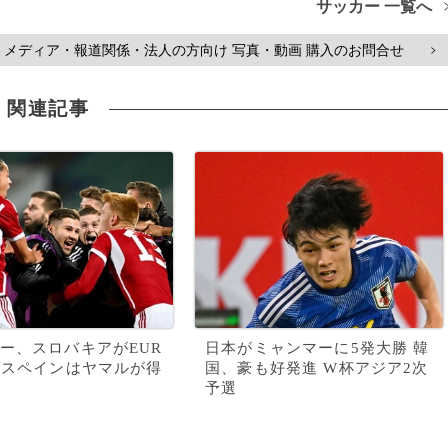
サッカー 一覧へ
メディア・報道関係・法人の方向け 写真・動画 購入のお問合せ
>
関連記事
ー、スロバキアがEUR
日本がミャンマーに5発大勝 韓
 スペインはヤマルが得
国、豪も好発進 W杯アジア2次
予選