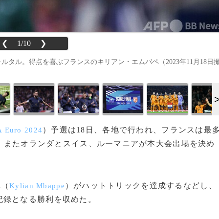
❮
1/10
❯
タル。得点を喜ぶフランスのキリアン・エムバペ（2023年11月18日
）予選は18日、各地で行われ、フランスは最
 Euro 2024
大勝。またオランダとスイス、ルーマニアが本大会出場を決め
ペ（
）がハットトリックを達成するなどし、
Kylian Mbappe
記録となる勝利を収めた。