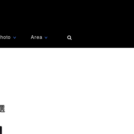
hoto
Area
∨
∨
選