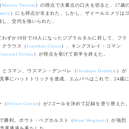
（
）の得点で大量点の口火を切ると、17歳
Marcus Thuram
）にも得点が生まれた。しかし、ザイールエメリは
Emery
傷し、交代を強いられた。
わずか18分で10人になったジブラルタルに対して、フラ
・クラウス（
）、キングスレイ・コマン
Jonathan Clauss
）が得点を挙げて前半を終えた。
oussouf Fofana
）とコマン、ウスマン・デンベレ（
）が
Ousmane Dembele
見事にハットトリックを達成。エムバペはこれで、24歳
ー（
）が2ゴールを決めて記録を塗り替えた
Olivier Giroud
0で勝利。ボウト・ベグホルスト（
）が強烈
Wout Weghorst
て予選通過を果たした。