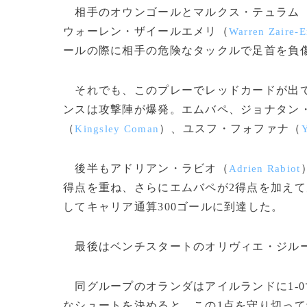
相手のオウンゴールとマルクス・テュラム
ウォーレン・ザイールエメリ（
Warren Zaire-
ールの際に相手の危険なタックルで足首を負
それでも、このプレーでレッドカードが出て
ンスは攻撃陣が爆発。エムバペ、ジョナタン
（
）、ユスフ・フォファナ（
Kingsley Coman
Y
後半もアドリアン・ラビオ（
Adrien Rabiot
得点を重ね、さらにエムバペが2得点を加えて
してキャリア通算300ゴールに到達した。
最後はベンチスタートのオリヴィエ・ジル
同グループのオランダはアイルランドに1-
なシュートを決めると、この1点を守り切っ