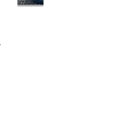
ル
と
、