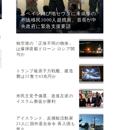
スペイン飛び地セウタに未成年の
不法移民1000人超残留、首長が中
央政府に緊急支援要請
撮
独空港の「正体不明の物体」
は爆弾搭載ドローン ロシア関
与か
トランプ級原子力戦艦、建造
費は15隻で43兆円か
多
米民主党予備選、急進左派の
イスラム教徒が勝利
アイスランド、反捕鯨活動家
21人に国外退去命令 再入国も
禁止