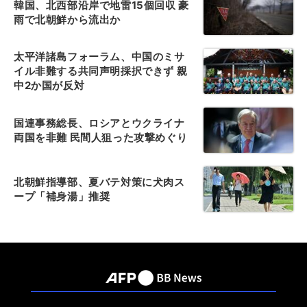
韓国、北西部沿岸で地雷15個回収 豪
雨で北朝鮮から流出か
太平洋諸島フォーラム、中国のミサ
イル非難する共同声明採択できず 親
中2か国が反対
国連事務総長、ロシアとウクライナ
両国を非難 民間人狙った攻撃めぐり
北朝鮮指導部、夏バテ対策に犬肉ス
ープ「補身湯」推奨