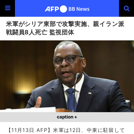
米軍がシリア東部で攻撃実施、親イラン派
戦闘員8人死亡 監視団体
caption +
【11月13日 AFP】米軍は12日、中東に駐留して