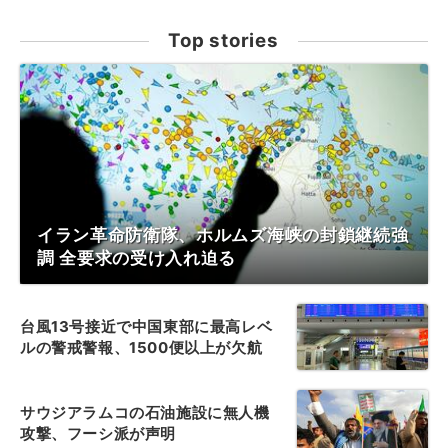
Top stories
イラン革命防衛隊、ホルムズ海峡の封鎖継続強
調 全要求の受け入れ迫る
台風13号接近で中国東部に最高レベ
ルの警戒警報、1500便以上が欠航
サウジアラムコの石油施設に無人機
攻撃、フーシ派が声明