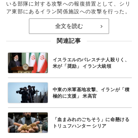
いる部隊に対する攻撃への報復措置として、シリ
ア東部にあるイラン関係施設への攻撃を行った。
全文を読む
>
関連記事
イスラエルのパレスチナ人殺りく、
米が「奨励」 イラン大統領
中東の米軍基地攻撃、イランが「積
極的に支援」 米高官
「血まみれのごちそう」に命懸ける
トリュフハンター シリア