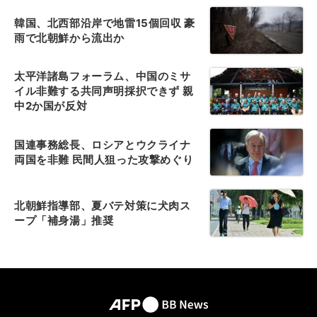
韓国、北西部沿岸で地雷15個回収 豪
雨で北朝鮮から流出か
太平洋諸島フォーラム、中国のミサ
イル非難する共同声明採択できず 親
中2か国が反対
国連事務総長、ロシアとウクライナ
両国を非難 民間人狙った攻撃めぐり
北朝鮮指導部、夏バテ対策に犬肉ス
ープ「補身湯」推奨