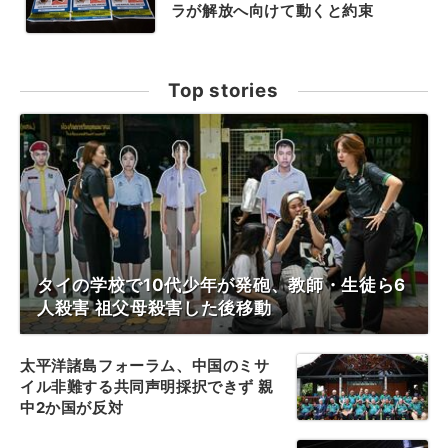
ラが解放へ向けて動くと約束
Top stories
タイの学校で10代少年が発砲、教師・生徒ら6
人殺害 祖父母殺害した後移動
太平洋諸島フォーラム、中国のミサ
イル非難する共同声明採択できず 親
中2か国が反対