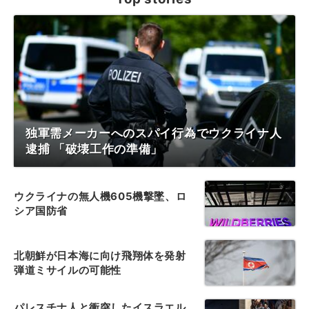
独軍需メーカーへのスパイ行為でウクライナ人
逮捕 「破壊工作の準備」
ウクライナの無人機605機撃墜、ロ
シア国防省
北朝鮮が日本海に向け飛翔体を発射
弾道ミサイルの可能性
パレスチナ人と衝突したイスラエル