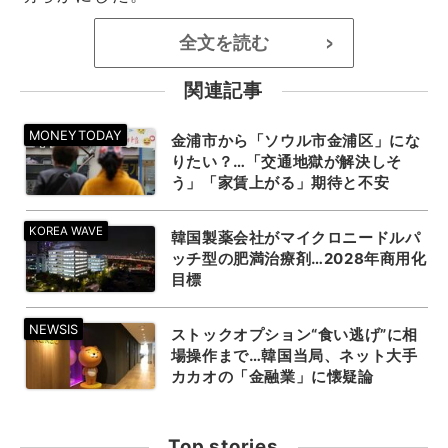
全文を読む
>
関連記事
金浦市から「ソウル市金浦区」にな
りたい？…「交通地獄が解決しそ
う」「家賃上がる」期待と不安
韓国製薬会社がマイクロニードルパ
ッチ型の肥満治療剤…2028年商用化
目標
ストックオプション“食い逃げ”に相
場操作まで…韓国当局、ネット大手
カカオの「金融業」に懐疑論
Top stories