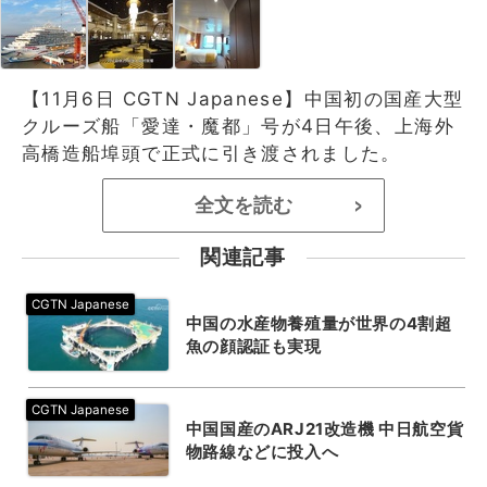
【11月6日 CGTN Japanese】中国初の国産大型
クルーズ船「愛達・魔都」号が4日午後、上海外
高橋造船埠頭で正式に引き渡されました。
全文を読む
>
関連記事
中国の水産物養殖量が世界の4割超
魚の顔認証も実現
中国国産のARJ21改造機 中日航空貨
物路線などに投入へ