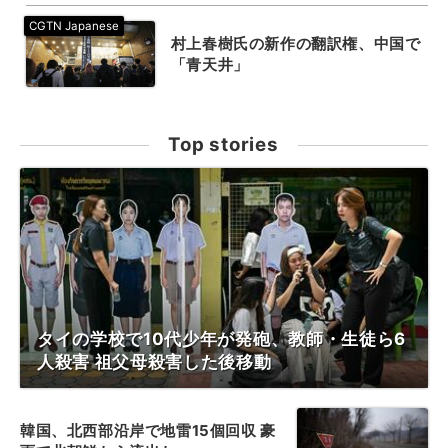
村上春樹氏の新作の翻訳権、中国で
「青天井」
Top stories
タイの学校で10代少年が発砲、教師・生徒ら6
人殺害 祖父母殺害した後移動
韓国、北西部沿岸で地雷15個回収 豪