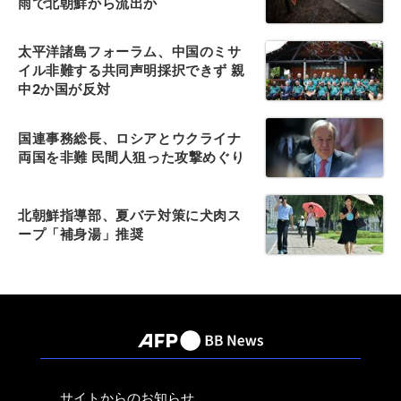
雨で北朝鮮から流出か
太平洋諸島フォーラム、中国のミサ
イル非難する共同声明採択できず 親
中2か国が反対
国連事務総長、ロシアとウクライナ
両国を非難 民間人狙った攻撃めぐり
北朝鮮指導部、夏バテ対策に犬肉ス
ープ「補身湯」推奨
サイトからのお知らせ