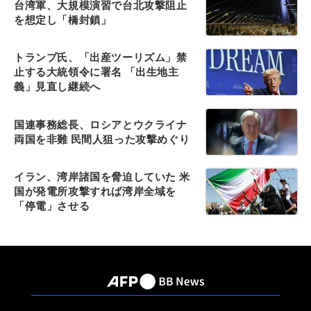
台湾軍、大規模演習で台北攻撃阻止
を想定し「橋封鎖」
トランプ氏、「出産ツーリズム」禁
止する大統領令に署名 「出生地主
義」見直し継続へ
国連事務総長、ロシアとウクライナ
両国を非難 民間人狙った攻撃めぐり
イラン、湾岸諸国を脅迫していた 米
国が発電所攻撃すれば湾岸全域を
「停電」させる