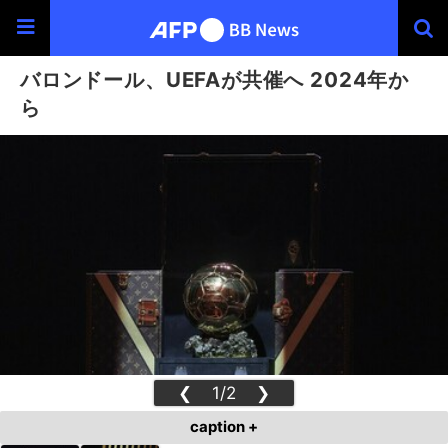
バロンドール、UEFAが共催へ 2024年か
ら
❮
1/2
❯
caption +