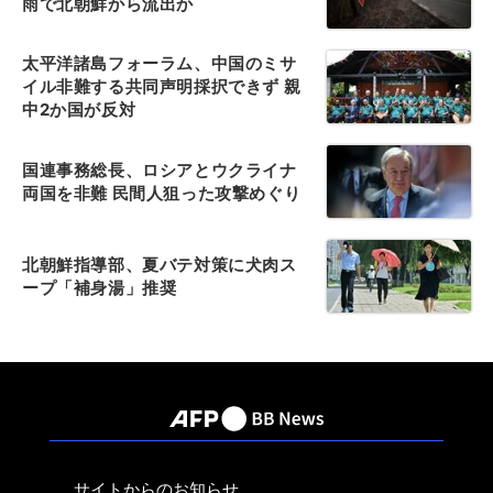
雨で北朝鮮から流出か
太平洋諸島フォーラム、中国のミサ
イル非難する共同声明採択できず 親
中2か国が反対
国連事務総長、ロシアとウクライナ
両国を非難 民間人狙った攻撃めぐり
北朝鮮指導部、夏バテ対策に犬肉ス
ープ「補身湯」推奨
サイトからのお知らせ