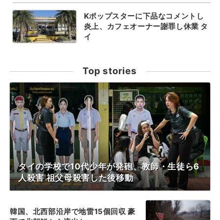
Kポップスターに下品なコメントし
炎上、カフェオーナー謝罪し休業 タ
イ
Top stories
タイの学校で10代少年が発砲、教師・生徒ら6
人殺害 祖父母殺害した後移動
韓国、北西部沿岸で地雷15個回収 豪