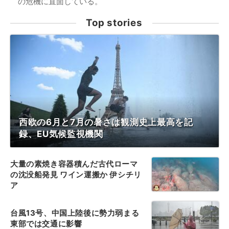
の危機に直面している。
Top stories
西欧の6月と7月の暑さは観測史上最高を記
録、EU気候監視機関
大量の素焼き容器積んだ古代ローマ
の沈没船発見 ワイン運搬か 伊シチリ
ア
台風13号、中国上陸後に勢力弱まる
東部では交通に影響