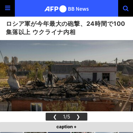
ロシア軍が今年最大の砲撃、24時間で100
集落以上 ウクライナ内相
❮
1/5
❯
caption +