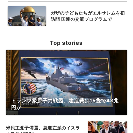
ガザの子どもたちがエルサレムを初
訪問 国連の交流プログラムで
Top stories
トランプ級原子力戦艦、建造費は15隻で43兆
円か
米民主党予備選、急進左派のイスラ