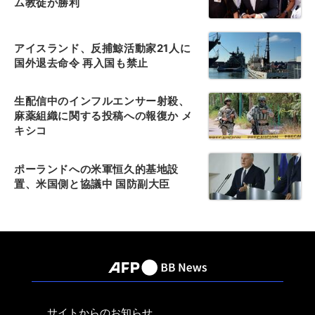
ム教徒が勝利
アイスランド、反捕鯨活動家21人に
国外退去命令 再入国も禁止
生配信中のインフルエンサー射殺、
麻薬組織に関する投稿への報復か メ
キシコ
ポーランドへの米軍恒久的基地設
置、米国側と協議中 国防副大臣
サイトからのお知らせ