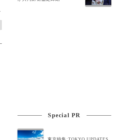
>
Special PR
東京特集:TOKYO UPDATES