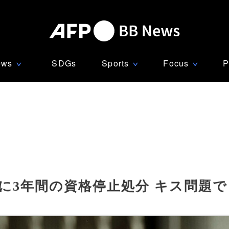
ews
SDGs
Sports
Focus
P
∨
∨
∨
長に3年間の資格停止処分 キス問題で