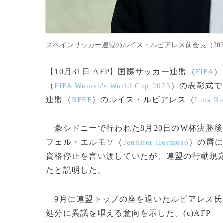
スペインサッカー連盟のルイス・ルビアレス前会長（2023年9月15
【10月31日 AFP】国際サッカー連盟（
）
FIFA
（
）の表彰式で
FIFA Women's World Cup 2023
連盟（
）のルイス・ルビアレス（
RFEF
Luis Ru
豪シドニーで行われた8月20日のW杯決勝
フェル・エルモソ（
）の唇に
Jennifer Hermoso
資格停止を言い渡していたが、連盟の行動規
たと説明した。
9月に連盟トップの座を退いたルビアレス氏
処分に異議を唱える意向を示した。(c)AFP