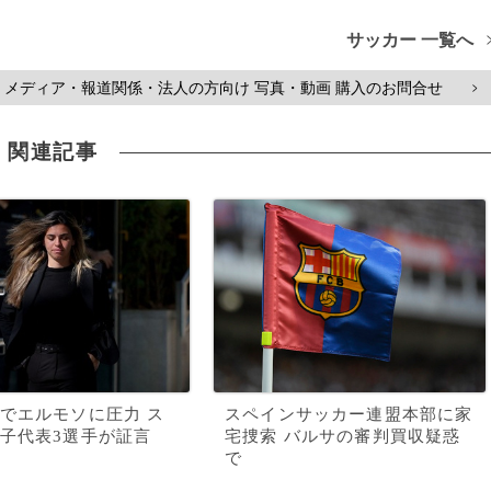
サッカー 一覧へ
メディア・報道関係・法人の方向け 写真・動画 購入のお問合せ
>
関連記事
でエルモソに圧力 ス
スペインサッカー連盟本部に家
子代表3選手が証言
宅捜索 バルサの審判買収疑惑
で