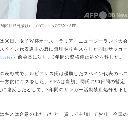
日撮影）。(c)Thomas COEX / AFP
は30日、女子W杯オーストラリア・ニュージーランド大会
スペイン代表選手の唇に無理やりキスをした同国サッカー
）前会長に対し、3年間の資格停止処分を科した。
biales
後の表彰式で、ルビアレス氏は優勝したスペイン代表のヘ
一方的にキスをした。FIFAは当初、同氏に90日間の暫定
定に違反したとして、3年間のサッカー活動禁止処分を下
はキスは合意の上だったと一貫して主張しており、今回