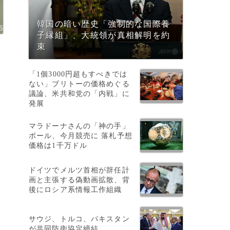
韓国の暗い歴史「強制的な国際養
子縁組」、大統領が真相解明を約
束
「1個3000円超もすべきでは
ない」ブリトーの価格めぐる
議論、米共和党の「内戦」に
発展
マラドーナさんの「神の手」
ニ
ボール、今月競売に 落札予想
価格は1千万ドル
し
ドイツでメルツ首相が辞任計
画と主張する偽動画拡散、背
後にロシア系情報工作組織
の
サウジ、トルコ、パキスタン
が共同防衛協定締結