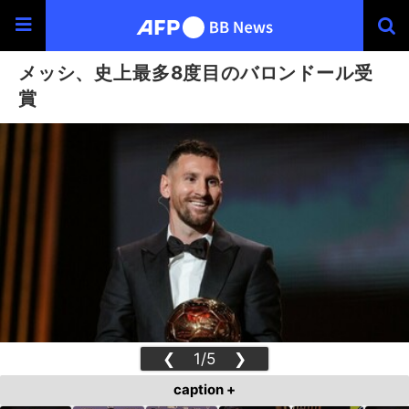
メッシ、史上最多8度目のバロンドール受
賞
❮
1/5
❯
caption +