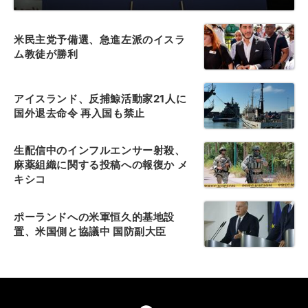
米民主党予備選、急進左派のイスラ
ム教徒が勝利
アイスランド、反捕鯨活動家21人に
国外退去命令 再入国も禁止
生配信中のインフルエンサー射殺、
麻薬組織に関する投稿への報復か メ
キシコ
ポーランドへの米軍恒久的基地設
置、米国側と協議中 国防副大臣